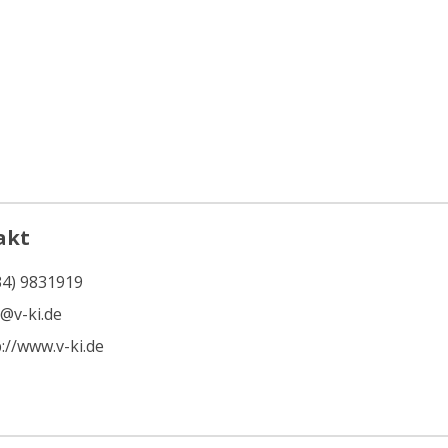
akt
34) 9831919
o@v-ki.de
://www.v-ki.de