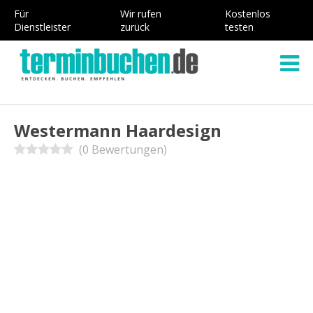
Für
Wir rufen
Kostenlos
Dienstleister
zurück
testen
Westermann Haardesign
(0 Bewertungen)