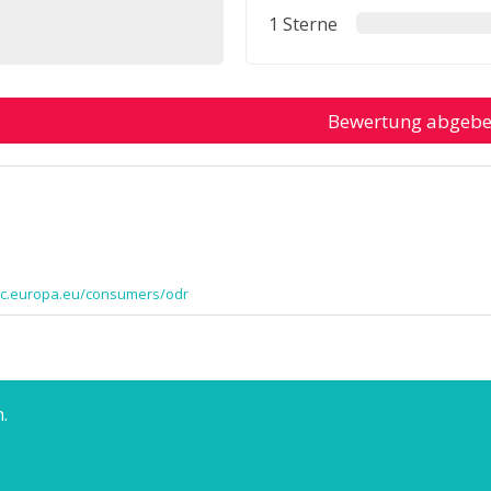
1 Sterne
Bewertung abgeb
/ec.europa.eu/consumers/odr
.