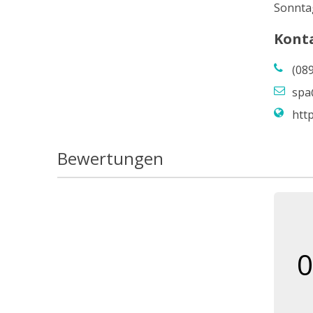
Sonnta
Kont
(08
spa
htt
Bewertungen
0