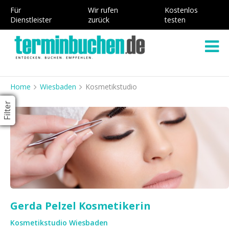
Für
Wir rufen
Kostenlos
Dienstleister
zurück
testen
Home
Wiesbaden
Kosmetikstudio
Filter
Gerda Pelzel Kosmetikerin
Kosmetikstudio Wiesbaden