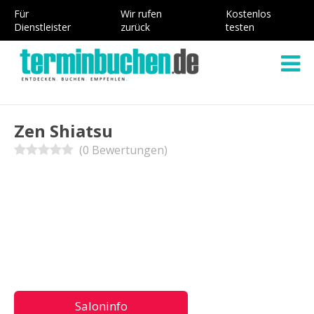
Für
Wir rufen
Kostenlos
Dienstleister
zurück
testen
Zen Shiatsu
(0 Bewertungen)
Saloninfo