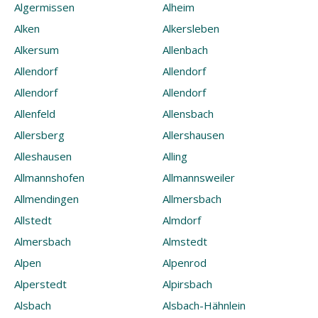
Algermissen
Alheim
Alken
Alkersleben
Alkersum
Allenbach
Allendorf
Allendorf
Allendorf
Allendorf
Allenfeld
Allensbach
Allersberg
Allershausen
Alleshausen
Alling
Allmannshofen
Allmannsweiler
Allmendingen
Allmersbach
Allstedt
Almdorf
Almersbach
Almstedt
Alpen
Alpenrod
Alperstedt
Alpirsbach
Alsbach
Alsbach-Hähnlein