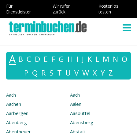
Für
Wir rufen
Kostenlos
Dienstleister
zurück
testen
A
B
C
D
E
F
G
H
I
J
K
L
M
N
O
P
Q
R
S
T
U
V
W
X
Y
Z
Aach
Aach
Aachen
Aalen
Aarbergen
Aasbüttel
Abenberg
Abensberg
Abentheuer
Abstatt