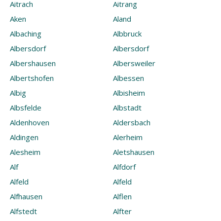
Aitrach
Aitrang
Aken
Aland
Albaching
Albbruck
Albersdorf
Albersdorf
Albershausen
Albersweiler
Albertshofen
Albessen
Albig
Albisheim
Albsfelde
Albstadt
Aldenhoven
Aldersbach
Aldingen
Alerheim
Alesheim
Aletshausen
Alf
Alfdorf
Alfeld
Alfeld
Alfhausen
Alflen
Alfstedt
Alfter