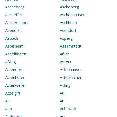
Ascheberg
Ascheberg
Ascheffel
Aschenhausen
Aschersleben
Aschheim
Asendorf
Asendorf
Aspach
Asperg
Aspisheim
Assamstadt
Asselfingen
Aßlar
Aßling
Astert
Attendorn
Attenhausen
Attenhofen
Attenkirchen
Attenweiler
Atting
Atzelgift
Au
Au
Au
Aub
Aubstadt
Auderath
Aue