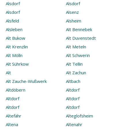
Alsdorf
Alsdorf
Alsdorf
Alsenz
Alsfeld
Alsheim
Alsleben
Alt Bennebek
Alt Bukow
Alt Duvenstedt
Alt Krenzlin
Alt Meteln
Alt Mölln
Alt Schwerin
Alt Sührkow
Alt Tellin
Alt
Alt Zachun
Alt Zauche-Wußwerk
Altbach
Altdöbern
Altdorf
Altdorf
Altdorf
Altdorf
Altdorf
Altefähr
Alteglofsheim
Altena
Altenahr