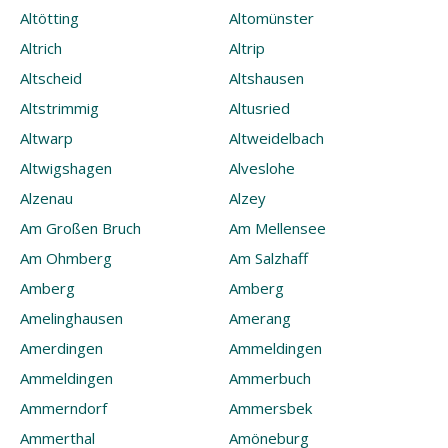
Altötting
Altomünster
Altrich
Altrip
Altscheid
Altshausen
Altstrimmig
Altusried
Altwarp
Altweidelbach
Altwigshagen
Alveslohe
Alzenau
Alzey
Am Großen Bruch
Am Mellensee
Am Ohmberg
Am Salzhaff
Amberg
Amberg
Amelinghausen
Amerang
Amerdingen
Ammeldingen
Ammeldingen
Ammerbuch
Ammerndorf
Ammersbek
Ammerthal
Amöneburg