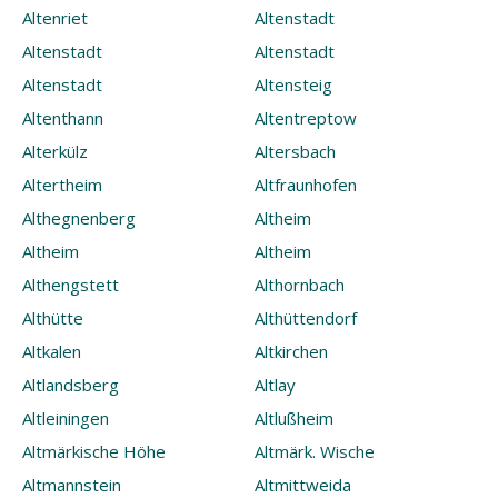
Altenriet
Altenstadt
Altenstadt
Altenstadt
Altenstadt
Altensteig
Altenthann
Altentreptow
Alterkülz
Altersbach
Altertheim
Altfraunhofen
Althegnenberg
Altheim
Altheim
Altheim
Althengstett
Althornbach
Althütte
Althüttendorf
Altkalen
Altkirchen
Altlandsberg
Altlay
Altleiningen
Altlußheim
Altmärkische Höhe
Altmärk. Wische
Altmannstein
Altmittweida