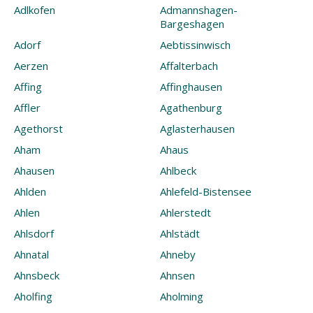
Adlkofen
Admannshagen-
Bargeshagen
Adorf
Aebtissinwisch
Aerzen
Affalterbach
Affing
Affinghausen
Affler
Agathenburg
Agethorst
Aglasterhausen
Aham
Ahaus
Ahausen
Ahlbeck
Ahlden
Ahlefeld-Bistensee
Ahlen
Ahlerstedt
Ahlsdorf
Ahlstädt
Ahnatal
Ahneby
Ahnsbeck
Ahnsen
Aholfing
Aholming