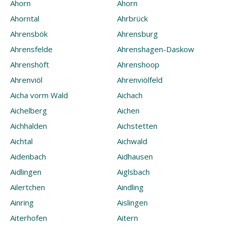
Ahorn
Ahorn
Ahorntal
Ahrbrück
Ahrensbök
Ahrensburg
Ahrensfelde
Ahrenshagen-Daskow
Ahrenshöft
Ahrenshoop
Ahrenviöl
Ahrenviölfeld
Aicha vorm Wald
Aichach
Aichelberg
Aichen
Aichhalden
Aichstetten
Aichtal
Aichwald
Aidenbach
Aidhausen
Aidlingen
Aiglsbach
Ailertchen
Aindling
Ainring
Aislingen
Aiterhofen
Aitern