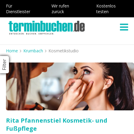
Für
Wir rufen
Kostenlos
Dienstleister
zurück
testen
Home
Krumbach
Kosmetikstudio
Filter
Rita Pfannenstiel Kosmetik- und
Fußpflege