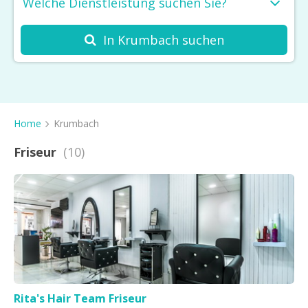
Welche Dienstleistung suchen Sie?
In Krumbach suchen
Friseur
Kosmetikstudio
Spa
Home
Krumbach
Massage
Friseur
(10)
Haarentfernung
Barbershop
Nagelstudio
Tattoo & Piercing
Sonnenstudio
Rita's Hair Team Friseur