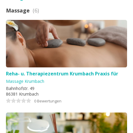
Massage
(6)
Reha- u. Therapiezentrum Krumbach Praxis für
Krankengymnastik,Massage,Rehabilitation
Massage Krumbach
Bahnhofstr. 49
86381 Krumbach
0 Bewertungen