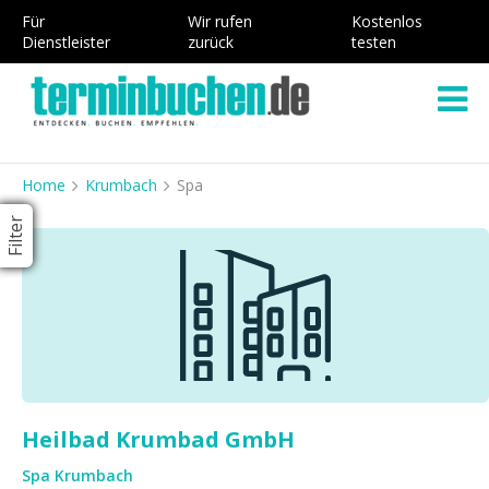
Für
Wir rufen
Kostenlos
Dienstleister
zurück
testen
Home
Krumbach
Spa
Filter
Heilbad Krumbad GmbH
Spa Krumbach