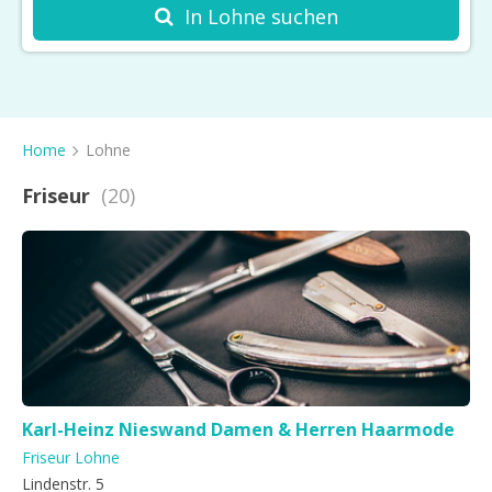
Welche Dienstleistung suchen Sie?
In Lohne suchen
Friseur
Kosmetikstudio
Spa
Home
Lohne
Massage
Friseur
(20)
Haarentfernung
Barbershop
Nagelstudio
Tattoo & Piercing
Sonnenstudio
Karl-Heinz Nieswand Damen & Herren Haarmode
Friseur Lohne
Lindenstr. 5