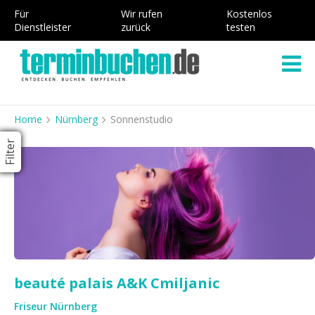
Für
Wir rufen
Kostenlos
Dienstleister
zurück
testen
Home
Nürnberg
Sonnenstudio
Filter
beauté palais A&K Cmiljanic
Friseur Nürnberg