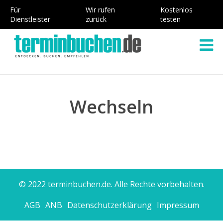
Für
Wir rufen
Kostenlos
Dienstleister
zurück
testen
Wechseln
© 2022 terminbuchen.de. Alle Rechte vorbehalten.
AGB
ANB
Datenschutzerklärung
Impressum