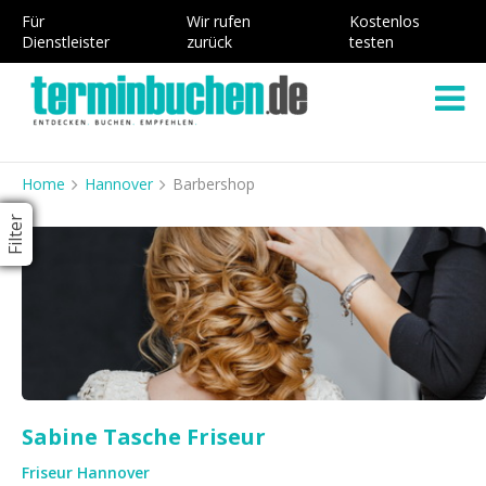
Für
Wir rufen
Kostenlos
Dienstleister
zurück
testen
Home
Hannover
Barbershop
Filter
Sabine Tasche Friseur
Friseur Hannover