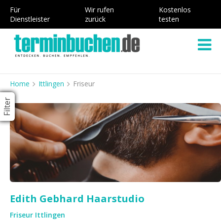
Für
Wir rufen
Kostenlos
Dienstleister
zurück
testen
Home
Ittlingen
Friseur
Filter
Edith Gebhard Haarstudio
Friseur Ittlingen